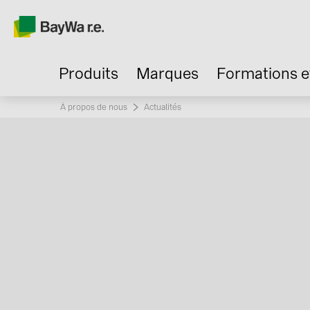
Produits
Marques
Formations e
À propos de nous
Current:
Actualités