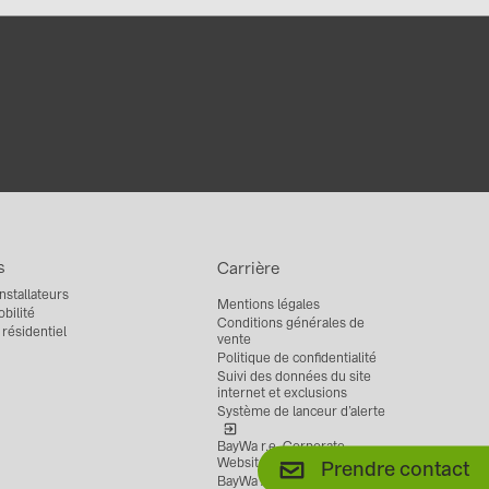
s
Carrière
nstallateurs
Mentions légales
bilité
Conditions générales de
résidentiel
vente
Politique de confidentialité
Suivi des données du site
internet et exclusions
Système de lanceur d’alerte
BayWa r.e. Corporate
Website
Prendre contact
BayWa AG