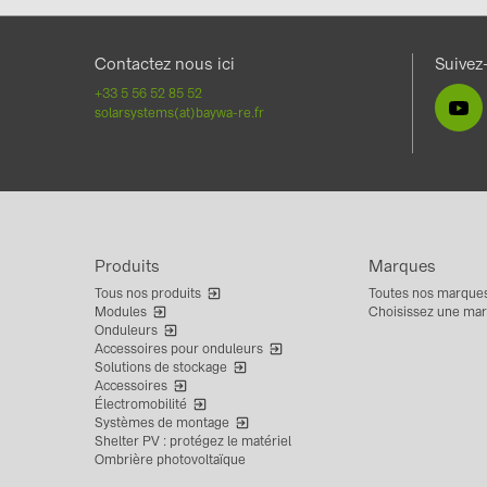
Contactez nous ici
Suivez
+33 5 56 52 85 52
solarsystems(at)baywa-re.fr
Produits
Marques
Tous nos produits
Toutes nos marque
Modules
Choisissez une ma
Onduleurs
Accessoires pour onduleurs
Solutions de stockage
Accessoires
Électromobilité
Systèmes de montage
Shelter PV : protégez le matériel
Ombrière photovoltaïque