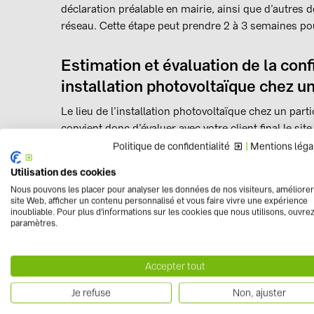
déclaration préalable en mairie, ainsi que d’autres 
réseau. Cette étape peut prendre 2 à 3 semaines po
Estimation et évaluation de la con
installation photovoltaïque chez un
Le lieu de l’installation photovoltaïque chez un parti
convient donc d’évaluer avec votre client final le si
permettra de :
Politique de confidentialité
|
Mentions léga
Utilisation des cookies
Bien choisir l’onduleur (hybride de préférence, 
Nous pouvons les placer pour analyser les données de nos visiteurs, améliorer
ultérieurement la mise en place d’une borne de 
site Web, afficher un contenu personnalisé et vous faire vivre une expérience
qui représente une opportunité d’optimiser l’usa
inoubliable. Pour plus d'informations sur les cookies que nous utilisons, ouvrez
paramètres.
Optimiser le nombre de panneaux photovoltaïques
disponible sur l’onduleur : avec 7 panneaux de
kW/H de puissance
Accepter tout
Evaluer l’installation électrique en place avant 
Je refuse
Non, ajuster
Une borne de recharge, bon choix p