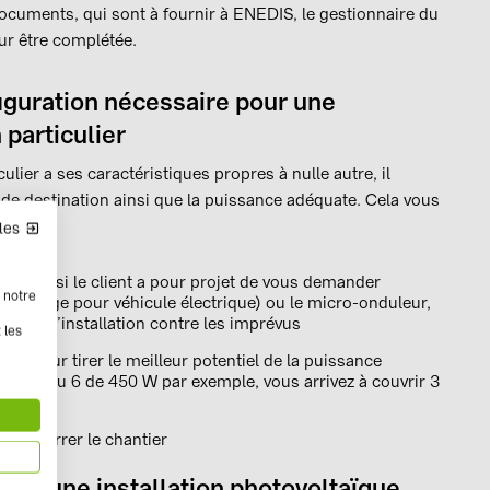
documents, qui sont à fournir à ENEDIS, le gestionnaire du
ur être complétée.
figuration nécessaire pour une
 particulier
culier a ses caractéristiques propres à nulle autre, il
te de destination ainsi que la puissance adéquate. Cela vous
les
surtout si le client a pour projet de vous demander
 notre
recharge pour véhicule électrique) ou le micro-onduleur,
ge de l’installation contre les imprévus
 les
, pour tirer le meilleur potentiel de la puissance
 425 W ou 6 de 450 W par exemple, vous arrivez à couvrir 3
de démarrer le chantier
our une installation photovoltaïque