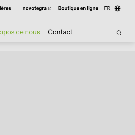
ières
novotegra
Boutique en ligne
FR
ropos de nous
Contact