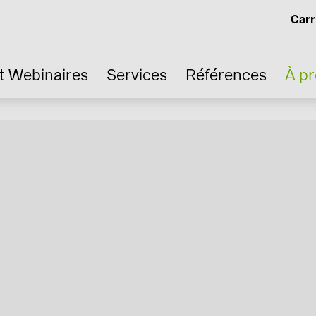
Carr
t Webinaires
Services
Références
À p