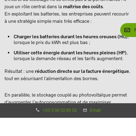
joue un rôle central dans la
maîtrise des coûts
.
En exploitant les batteries, les entreprises peuvent recourir
à une stratégie simple mais très efficace :
Charger les batteries durant les heures creuses (HC)
,
lorsque le prix du kWh est plus bas ;
Utiliser cette énergie durant les heures pleines (HP)
,
lorsque la demande réseau et les tarifs augmentent.
Résultat : une
réduction directe sur la facture énergétique
,
tout en sécurisant l’alimentation des bornes.
En parallèle, le stockage couplé au photovoltaïque permet
d’augmenter l’autoconsommation et de maximiser
l’utilisation d’une énergie
locale, renouvelable et bas-
+33 5 56 52 85 52
Email
carbone
.
Des modes de pilotage adaptés aux