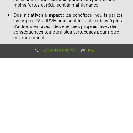
moins fortes et réduisent la maintenance
Des initiatives à impact :
les bénéfices induits par les
synergies PV / IRVE poussent les entreprises à plus
d’actions en faveur des énergies propres, avec des
conséquences toujours plus vertueuses pour notre
environnement
Rentabilité économique
: les deux technologies
+33 5 56 52 85 52
Email
combinées permettent à court et à moyen terme
d’accéder à la rentabilité économique, en répartissant
l’usage de l’énergie produite entre les usagers, le
réseau et le producteur
Des vertus éducatives
: l’usage du PV combiné à la
borne de recharge développe l’approche d’une conduite
plus propre et d’une consommation énergétique
équilibrée et rationalisée
IRVE : comment se lancer ?
Si vous êtes installateur PV et que vous souhaitez proposer
à vos clients des bornes de recharge en complément de