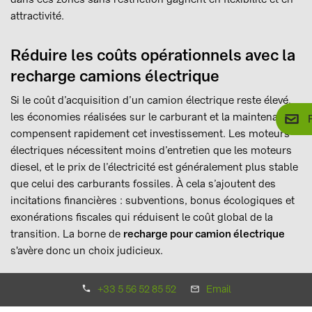
attractivité.
Réduire les coûts opérationnels avec la
recharge camions électrique
Si le coût d’acquisition d’un camion électrique reste élevé,
les économies réalisées sur le carburant et la maintenance
compensent rapidement cet investissement. Les moteurs
électriques nécessitent moins d’entretien que les moteurs
diesel, et le prix de l’électricité est généralement plus stable
que celui des carburants fossiles. À cela s’ajoutent des
incitations financières : subventions, bonus écologiques et
exonérations fiscales qui réduisent le coût global de la
transition. La borne de
recharge pour camion électrique
s'avère donc un choix judicieux.
Optimiser la performance et l’image de
+33 5 56 52 85 52
Email
marque